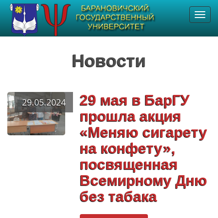
Toggl
navig
Новости
29 мая в БарГУ
29.05.2024
прошла акция
«Меняю сигарету
на конфету»,
посвященная
Всемирному Дню
без табака