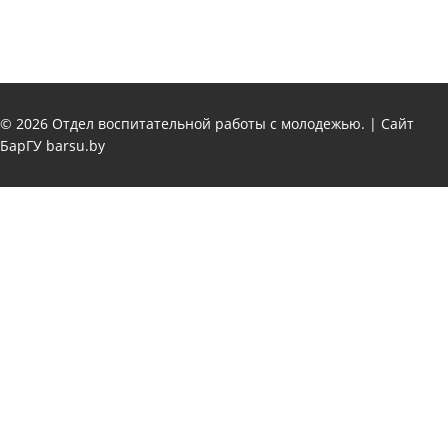
© 2026
Отдел воспитательной работы с молодежью
. | Сайт
БарГУ
barsu.by