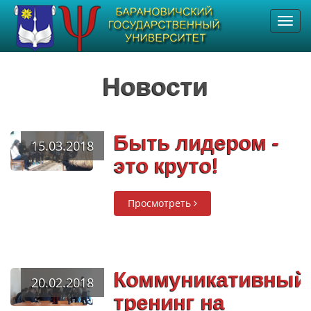
Toggl
navig
Новости
Быть лидером -
15.03.2018
это круто!
Просмотреть
Коммуникативный
20.02.2018
тренинг на