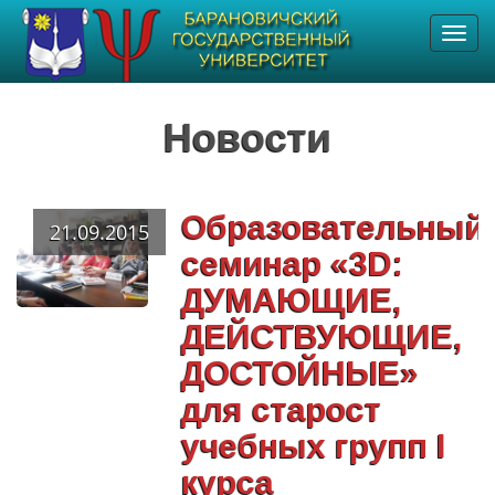
Toggl
navig
Новости
Образовательный
21.09.2015
семинар «3D:
ДУМАЮЩИЕ,
ДЕЙСТВУЮЩИЕ,
ДОСТОЙНЫЕ»
для старост
учебных групп I
курса